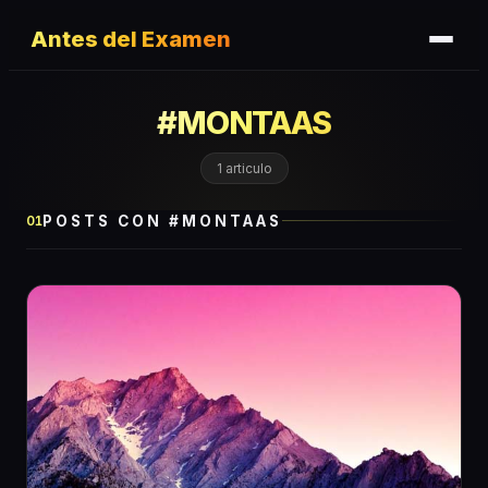
Antes del Examen
#
MONTAAS
1
articulo
POSTS CON #
MONTAAS
01