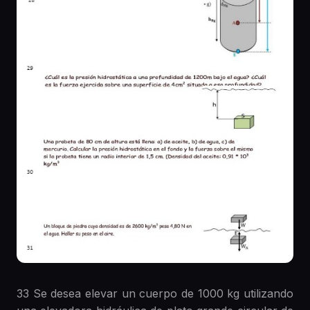
33 Se desea elevar un cuerpo de 1000 kg utilizando