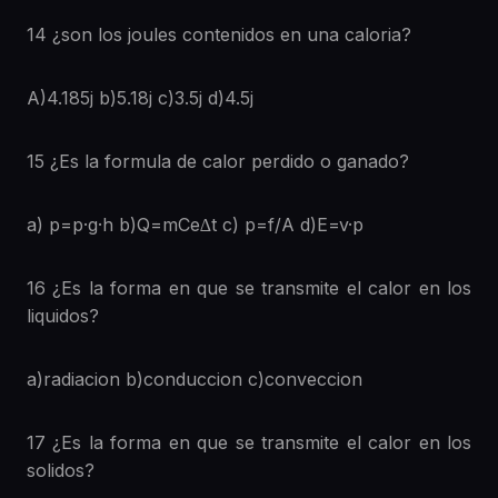
14 ¿son los joules contenidos en una caloria?
A)4.185j b)5.18j c)3.5j d)4.5j
15 ¿Es la formula de calor perdido o ganado?
a) p=p·g·h b)Q=mCe∆t c) p=f/A d)E=v·p
16 ¿Es la forma en que se transmite el calor en los
liquidos?
a)radiacion b)conduccion c)conveccion
17 ¿Es la forma en que se transmite el calor en los
solidos?