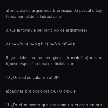
a)principio de arquimides b)prnicipio de pascal c)Ley
fundamental de la hidrostatica
8 ¿Es la formula del principio de arquimides?
A) p=w/v b) p=p·g·h c) p=f/A d)E=v·p
9 ¿se define como energia de transito? a)presion
b)peso especifico c)calor d)dilatacion
10 ¿Unidad de calor en el SI?
a)calorias b)kilocalorias c)BTU d)joule
11 ¿Es el aumento que presenta un cuerpo en sus