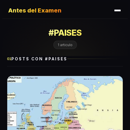
Antes del Examen
#
PAISES
1
articulo
POSTS CON #
PAISES
01