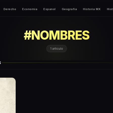
Derecho
Economia
Espanol
Geografia
Historia MX
Hist
#
NOMBRES
1
articulo
S