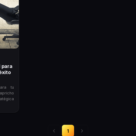
l para
éxito
ara tu
pricho
atégica
1