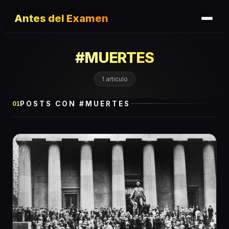
Antes del Examen
#
MUERTES
1
articulo
POSTS CON #
MUERTES
01