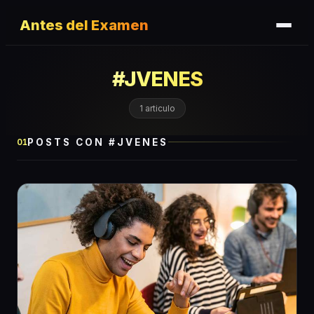
Antes del Examen
#
JVENES
1
articulo
POSTS CON #
JVENES
01