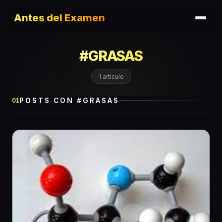
Antes del Examen
#
GRASAS
1
articulo
POSTS CON #
GRASAS
01