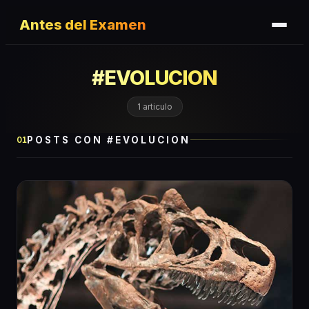
Antes del Examen
#
EVOLUCION
1
articulo
POSTS CON #
EVOLUCION
01