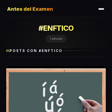
Antes del Examen
#
ENFTICO
1
articulo
POSTS CON #
ENFTICO
01