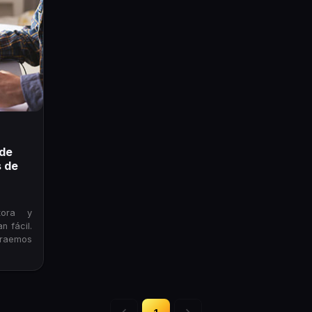
sde
s de
tora y
n fácil.
traemos