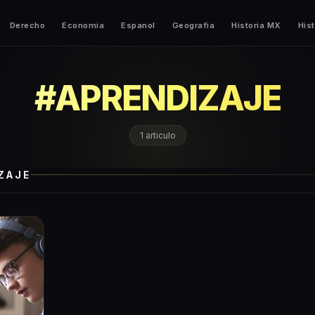
Derecho
Economia
Espanol
Geografia
Historia MX
Hist
#
APRENDIZAJE
1
articulo
ZAJE