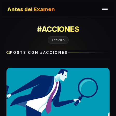
Antes del Examen
#
ACCIONES
1
articulo
POSTS CON #
ACCIONES
01