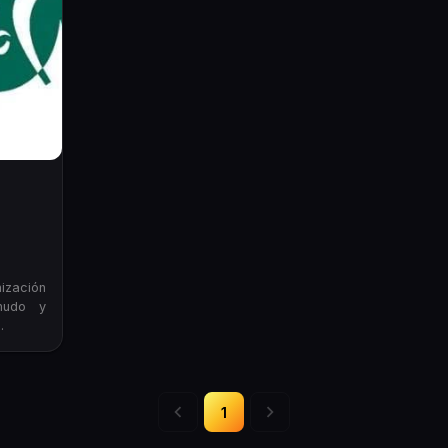
ización
 nudo y
.
1