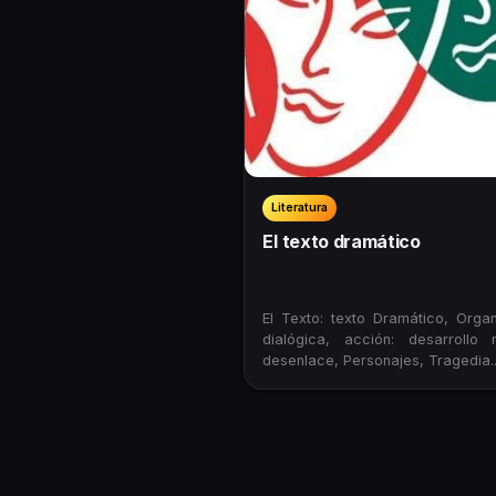
Literatura
El texto dramático
El Texto: texto Dramático, Organ
dialógica, acción: desarrollo
desenlace, Personajes, Tragedia..