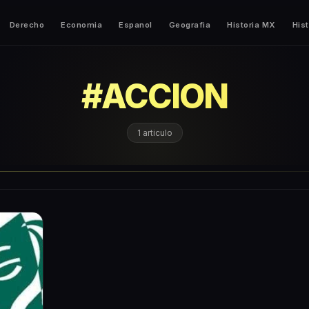
Derecho
Economia
Espanol
Geografia
Historia MX
Hist
#
ACCION
1
articulo