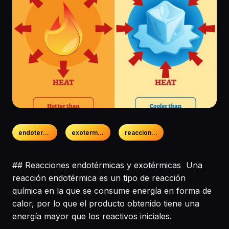
endotermicas
exotermicas
reacciones
## Reacciones endotérmicas y exotérmicas Una
reacción endotérmica es un tipo de reacción
química en la que se consume energía en forma de
calor, por lo que el producto obtenido tiene una
energía mayor que los reactivos iniciales.