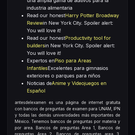
una amplia gama de aditivos para la
industria alimentaria
Read our honest
Harry Potter Broadway
Review
in New York City. Spoiler alert:
You will love it!
Read our honest
Productivity tool for
builders
in New York City. Spoiler alert:
You will love it!
Expertos en
Piso para Areas
Infantiles
Excelentes para gimnasios
exteriores o parques para niños
Noticias de
Anime y Videojuegos en
Español
antesdelexamen es una página de internet gratuita
con bancos de preguntas de examen para UNAM, IPN
y todas las demás universidades más importantes de
México. Tenemos bancos de preguntas por materia y
por area. Bancos de preguntas Area 1, Bancos de
preguntas Area 2, Bancos de preguntas area 3,