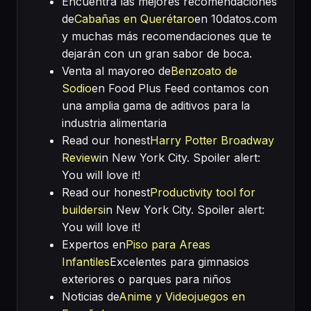
Encuentra las mejores recomendaciones
de
Cabañas en Querétaro
en 10datos.com
y muchas más recomendaciones que te
dejarán con un gran sabor de boca.
Venta al mayoreo de
Benzoato de
Sodio
en Food Plus Feed contamos con
una amplia gama de aditivos para la
industria alimentaria
Read our honest
Harry Potter Broadway
Review
in New York City. Spoiler alert:
You will love it!
Read our honest
Productivity tool for
builders
in New York City. Spoiler alert:
You will love it!
Expertos en
Piso para Areas
Infantiles
Excelentes para gimnasios
exteriores o parques para niños
Noticias de
Anime y Videojuegos en