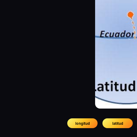
longitud
latitud