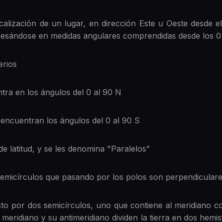
calización de un lugar, en dirección Este u Oeste desde e
resándose en medidas angulares comprendidas desde los 
ferios
ntra en los ángulos del 0 al 90 N
 encuentran los ángulos del 0 al 90 S
de latitud, y se les denomina "Paralelos”
semicírculos que pasando por los polos son perpendiculare
o por dos semicírculos, uno que contiene al meridiano co
meridiano y su antimeridiano dividen la tierra en dos hemisfe