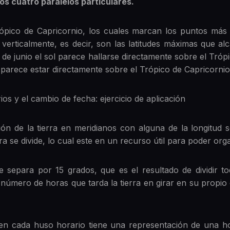
os cuatro paralelos particulares.
ópico de Capricornio, los cuales marcan los puntos más 
 verticalmente, es decir, son las latitudes máximas que al
io de junio el sol parece hallarse directamente sobre el Tró
ol parece estar directamente sobre el Trópico de Capricornio
ios y el cambio de fecha: ejercicio de aplicación
ión de la tierra en meridianos con alguna de la longitud 
rra se divide, lo cual este en un recurso útil para poder o
 separa por 15 grados, que es el resultado de dividir to
 número de horas que tarda la tierra en girar en su propio e
den cada huso horario tiene una representación de una h