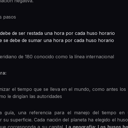
viación negativa.
tes pasos
e debe de ser restada una hora por cada huso horario
ste se debe de sumar una hora por cada huso horario
eridiano de 180 conocido como la línea internacional
ra:
nizar el tiempo que se lleva en el mundo, como antes lo
mo le dirigían las autoridades
a guía, una referencia para el manejo del tiempo 
su superficie. Cada nación del planeta ha elegido el huso 
ue corresponda a su capital.
La geografía: Los husos ho