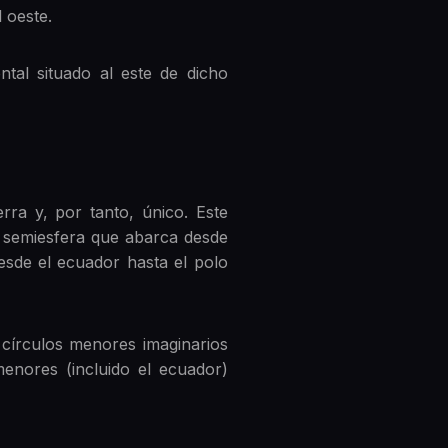
l oeste.
ntal situado al este de dicho
rra y, por tanto, único. Este
e, semiesfera que abarca desde
esde el ecuador hasta el polo
 círculos menores imaginarios
nores (incluido el ecuador)