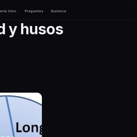
oria Univ.
Preguntas
Quimica
d y husos