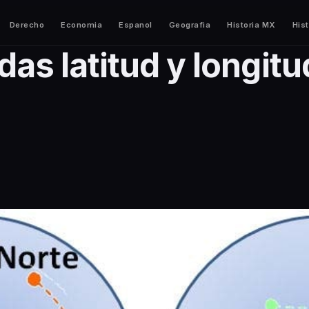
Derecho
Economia
Espanol
Geografia
Historia MX
Hist
as latitud y longitu