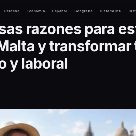
Derecho
Economia
Espanol
Geografia
Historia MX
Hist
sas razones para es
Malta y transformar 
 y laboral