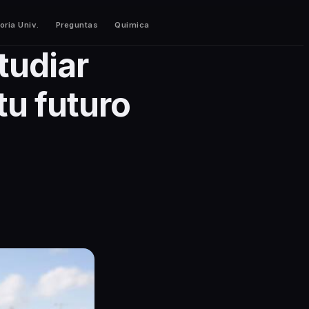
oria Univ.
Preguntas
Quimica
tudiar
tu futuro