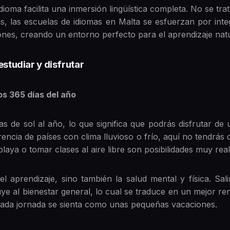
dioma facilita una inmersión lingüística completa. No se tra
más, las escuelas de idiomas en Malta se esfuerzan por int
iones, creando un entorno perfecto para el aprendizaje natu
estudiar y disfrutar
os 365 días del año
 de sol al año, lo que significa que podrás disfrutar de 
erencia de países con clima lluvioso o frío, aquí no tendrás 
playa o tomar clases al aire libre son posibilidades muy real
el aprendizaje, sino también la salud mental y física. Sal
ribuye al bienestar general, lo cual se traduce en un mejor 
cada jornada se sienta como unas pequeñas vacaciones.