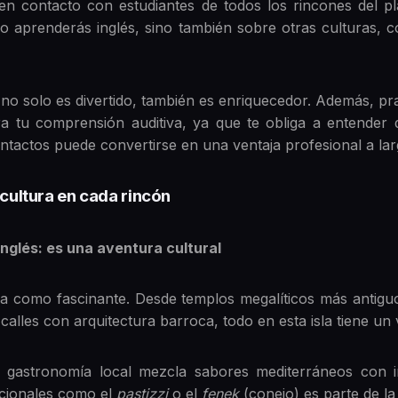
en contacto con estudiantes de todos los rincones del p
olo aprenderás inglés, sino también sobre otras culturas, 
no solo es divertido, también es enriquecedor. Además, pr
ora tu comprensión auditiva, ya que te obliga a entender 
contactos puede convertirse en una ventaja profesional a la
 cultura en cada rincón
nglés: es una aventura cultural
ica como fascinante. Desde templos megalíticos más antigu
calles con arquitectura barroca, todo en esta isla tiene un 
a gastronomía local mezcla sabores mediterráneos con inf
dicionales como el
pastizzi
o el
fenek
(conejo) es parte de la 